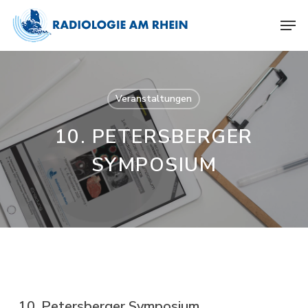
Skip
Menu
Men
to
main
content
Veranstaltungen
10. PETERSBERGER
SYMPOSIUM
10. Petersberger Symposium