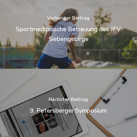
Vorheriger Beitrag
Sportmedizinische Betreuung des JFV
Siebengebirge
Nächster Beitrag
9. Petersberger Symposium