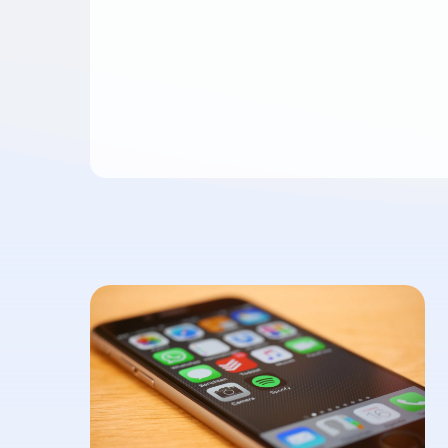
Learn
more