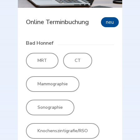
Online Terminbuchung
neu
Bad Honnef
MRT
CT
Mammographie
Sonographie
Knochenszintigrafie/RSO