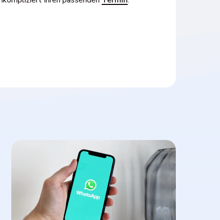
Learn
more