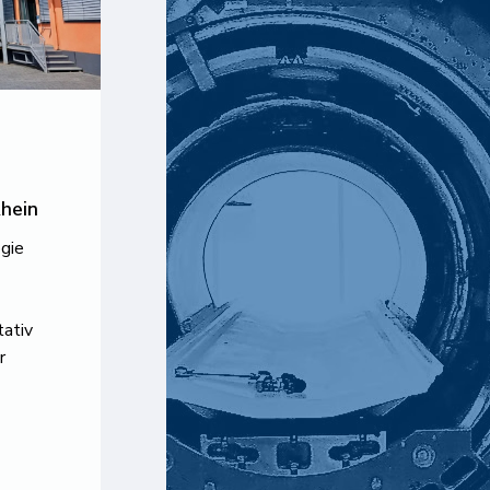
hein
ogie
tativ
r