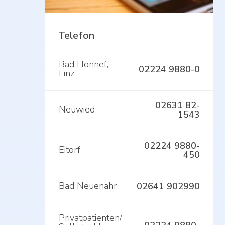
Telefon
Bad Honnef,
02224 9880-0
Linz
02631 82-
Neuwied
1543
02224 9880-
Eitorf
450
Bad Neuenahr
02641 902990
Privatpatienten/