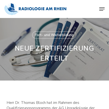
Skip
Menu
Men
to
main
content
Fort- und Weiterbildung
NEUE ZERTIFIZIERUNG
ERTEILT
Herr Dr. Thomas Bloch hat im Rahmen des
Qualifizierungsprogramms der AG Uroradiologie der