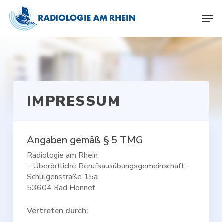
Skip
Menu
Men
to
main
content
IMPRESSUM
Angaben gemäß § 5 TMG
Radiologie am Rhein
– Überörtliche Berufsausübungsgemeinschaft –
Schülgenstraße 15a
53604 Bad Honnef
Vertreten durch: